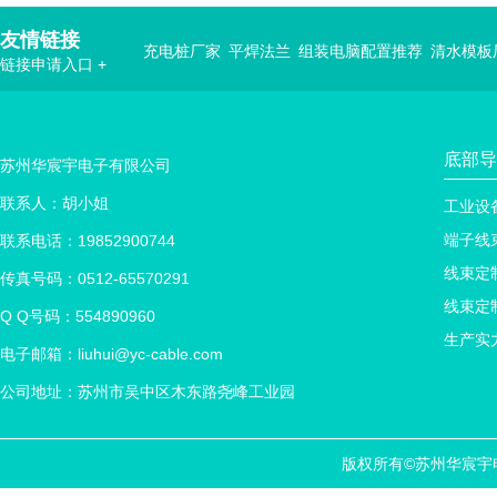
友情链接
充电桩厂家
平焊法兰
组装电脑配置推荐
清水模板
链接申请入口 +
底部导
苏州华宸宇电子有限公司
联系人：胡小姐
工业设
端子线
联系电话：19852900744
线束定
传真号码：0512-65570291
线束定
Q Q号码：554890960
生产实
电子邮箱：liuhui@yc-cable.com
公司地址：苏州市吴中区木东路尧峰工业园
版权所有©苏州华宸宇